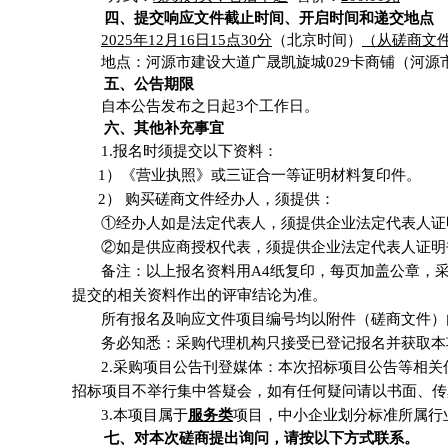
四、提交
响应文件
截止时间、开
启
时间和
递交
地点
2025年12月16日15点30分
（北京时间）
（从磋商文
地点：河源市建设大道广晟凯旋城
029卡商铺（河
五、公告期限
自本公告发布之日起
3
个工作日。
六、其他补充事宜
1
.
报名时须提交以下资料：
1）《营业执照》或三证合一等证明材料复印件。
2）
购买
磋商文件
经办人，须提供：
①经办人如是法定代表人，须提供企业法定代表人证
②如是
供应商
授权代表，须提供企业法定代表人证明
备注：以上报名资料用
A4纸复印，每页加盖公章，
提交的相关资料作出的评审结论为准。
所有报名及
响应
文件项目编号均以附件（
磋商文件
）
务必知悉：采购代理机构只接受已登记报名并获取本
2.
采购项目公告刊登媒体：本次招标项目公告等相关
招标项目不举行集中答疑会，如有任何疑问请以书面、传
3.
本项目属于
服务类
项目，中小企业划分标准所属行
七、对本次
磋商
提出询问，请按以下方式联系。