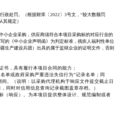
行政处罚。（根据财库〔
2022〕3号文，“较大数额罚
，从其规定）
中小企业采购，
供应商
须符合本项目采购标的对应行业的
填写的《中小企业声明函》为判定标准，残疾人福利性单位
新疆生产建设兵团）出具的属于监狱企业的证明文件，否则
证书，具有履行本项目合同的能力
；
人名单或政府采购严重违法失信行为
”记录名单；同
期间。（说明：以采购代理机构于
响应文件
提交截止日
准
，
同时对信用信息查询记录截图盖章存档。）
标（响应）。为本项目提供整体设计、规范编制或者