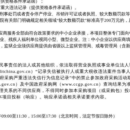
提供资格条件承诺函
）；
有重大违法记录（
提供资格条件承诺函
）
。
刑事处罚或者责令停产停业、吊销许可证或者执照、较大数额罚款等
务院有关部门明确规定相关领域“较大数额罚款”标准高于200万元的
应商服务全部由符合政策要求的中小企业承接，本项目整体专门面向
业、残疾人福利单位视同小型、微型企业。注：中小企业以供应商
，监狱企业须供应商提供由省级以上监狱管理局、戒毒管理局（含
民事责任的法人或其他组织，依法取得营业执照或事业单位法人
itchina.gov.cn
）
“
记录失信被执行人或重大税收违法案件当事
政府采购严重违法失信行为信息记录”中的禁止参加政府采购活动
na.gov.cn）及中国政府采购网
（
www.ccgp.gov.cn
）
查询结果为
理关系的不同供应商，不得同时参加本采购项目（或采购包）投
本项目投标（响应）。
响应承诺函
相关承诺要求内容
。
午
09:00至11:30
，
15:00
至
17:30（北京时间，法定节假日除外）