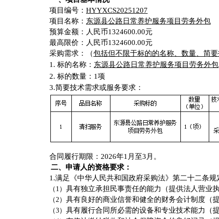
项目编号：
HYYXCS20251207
项目名称：
东源县公路日常养护服务项目劳务外包
预算金额：人民币
1324600.00‬
元
最高限价：人民币
1324600.00‬
元
采购需求：（
包括但不限于标的的名称、数量、简要
1.
标的名称：
东源县公路日常养护服务项目劳务外包
2.
标的数量：
1
项
3
.
简要技术需求或服务要求：
合同履行期限：
2026年1月至3月
。
二、申请人的资格要求：
1.满足《中华人民共和国政府采购法》第二十二条规
具有独立承担民事责任的能力（提供法人营业
（
1）
具有良好的商业信誉和健全的财务会计制度（
（
2）
具有履行合同所必需的设备和专业技术能力
（
（
3）