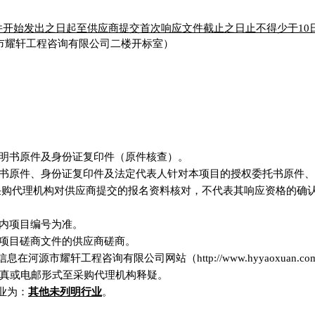
件开始发出之日起至供应商提交首次响应文件截止之日止不得少于
10
源市耀轩工程咨询有限公司二楼开标室）
明书原件及身份证复印件（原件核查）
。
书原件、身份证复印件及法定代表人针对本项目的授权委托书原件、
采购代理机构对
供应商
提交的报名资料核对，不代表其
响应
资格的确
内项目编号为准。
项目
磋商文件
的供应商
磋商
。
信息在
河源市耀轩工程咨询有限公司网站（
http://www.hyyaoxuan.c
真或电邮形式至采购代理机构释疑。
业为：
其他未列明行业
。