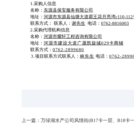
1.采购人信息
名称：
东源县保安服务有限公司
地址：
河源市东源县仙塘大道
霸
王花月亮湾
c110-1
联系方式
：
联系人：
谢先生
电话：
0762-8816003
2
.采购代理机构信息
名称：
河源市耀轩工程咨询有限公司
地址：
河源市建设大道广晟凯旋城
029卡商铺
联系方式：
0762-
2899680
3
.
项目联系方式
联系人：
林先生
电话：
0762-
2899
上一篇：
万绿湖水产公司风情街(B17卡一层、B18卡