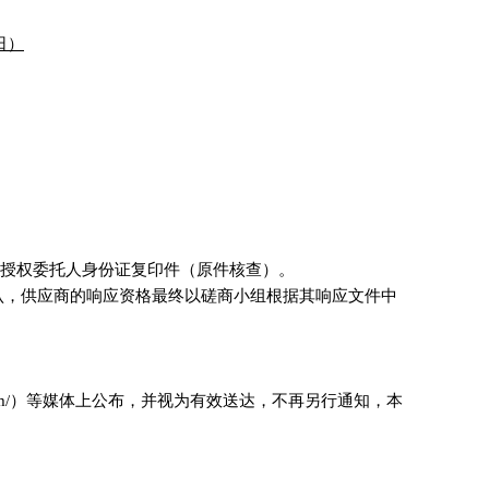
日）
授权委托人身份证复印件（原件核查）
。
认，
供应商
的
响应
资格最终以
磋商小组
根据其
响应文件
中
om/）
等媒体上公布
，
并视为有效送达，不再另行通知，本