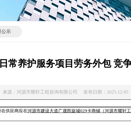
果公示
日常养护服务项目劳务外包 竞
来源：河源市耀轩工程咨询有限公司 发布日期：2025-12-05
潜在
供应商
应在
河源市建设大道广晟凯旋城
029卡商铺（河源市耀轩