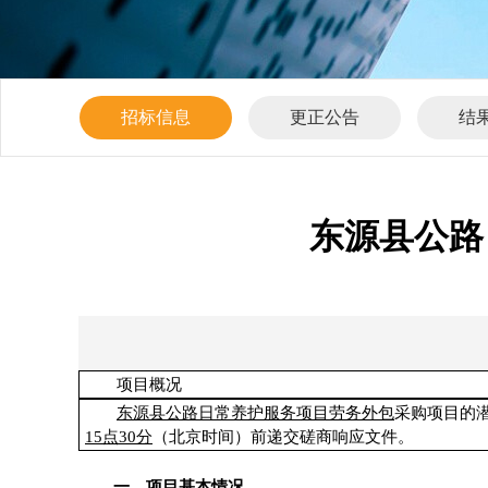
招标信息
更正公告
结
东源县公路
项目概况
东源县公路日常养护服务项目劳务外包
采购
项目的
15点30分
（
北京时间）前递交磋商
响应
文件。
一、项目基本情况