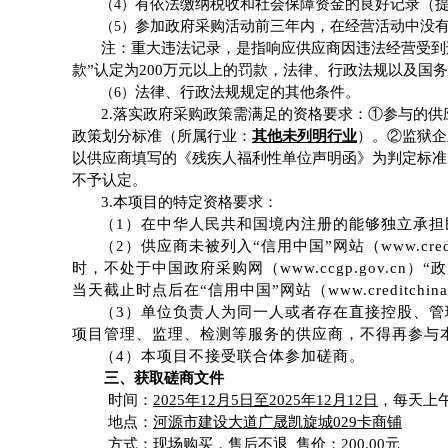
有依法缴纳税收和社会保障资金的良好记录（
（
4）
参加政府采购活动前三年内，在经营活动中没
（
5）
注：
重大违法记录，是指响应供应商因违法经营受到
款”认定为200万元以上的罚款，法律、行政法规以及国
法律、行政法规规定的其他条件。
（
6）
2.
落实政府采购政策需满足的资格要求：
①参与的供
政策划分标准（所属行业：
其他未列明行业
）。
②监狱企
以供应商填写的《残疾人福利性单位声明函》为判定标准
不予认定。
3.
本项目的特定资格要求：
（
1）
在中华人民共和国境内注册的能够独立承担
（
2）
供应商
未被列入
“信用中国”网站
（
www.cred
时，不处于中国政府采购网
（
www.ccgp.gov.cn
）
“
当天截止时点后在
“信用中国”网站（www.creditchi
（
3）
单位负责人为同一人或者存在直接控股、管
项目管理、监理、检测等服务的供应商，不得再参与
（
4）
本项目不接受联合体参加磋商
。
三、获取
磋商文件
时间：
2025年
12
月
5
日至
2025年
12
月
12
日
，每天上
地点：
河源市建设大道广晟凯旋城
029卡商铺
方式：
现场购买，售后不退
售价：
200.00元